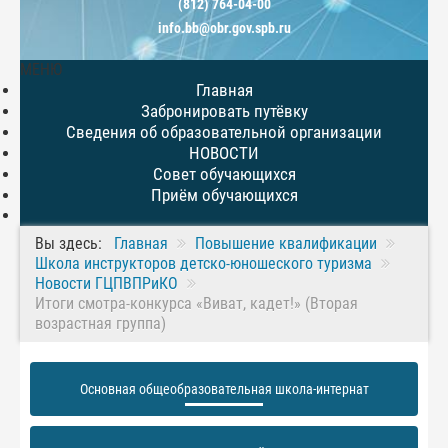
(812) 764-04-00
info.bb@obr.gov.spb.ru
МЕНЮ
Главная
Забронировать путёвку
Сведения об образовательной организации
НОВОСТИ
Совет обучающихся
Приём обучающихся
Вы здесь:
Главная
Повышение квалификации
Школа инструкторов детско-юношеского туризма
Новости ГЦПВПРиКО
Итоги смотра-конкурса «Виват, кадет!» (Вторая
возрастная группа)
Основная общеобразовательная школа-интернат