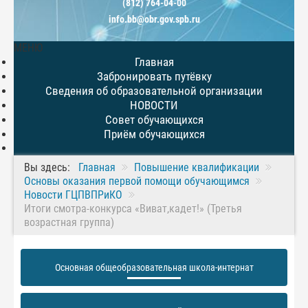
(812) 764-04-00
info.bb@obr.gov.spb.ru
МЕНЮ
Главная
Забронировать путёвку
Сведения об образовательной организации
НОВОСТИ
Совет обучающихся
Приём обучающихся
Вы здесь:
Главная
Повышение квалификации
Основы оказания первой помощи обучающимся
Новости ГЦПВПРиКО
Итоги смотра-конкурса «Виват,кадет!» (Третья
возрастная группа)
Основная общеобразовательная школа-интернат