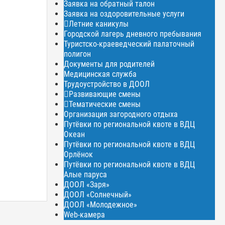
Заявка на обратный талон
Заявка на оздоровительные услуги
Летние каникулы
Городской лагерь дневного пребывания
Туристско-краеведческий палаточный
полигон
Документы для родителей
Медицинская служба
Трудоустройство в ДООЛ
Развивающие смены
Тематические смены
Организация загородного отдыха
Путёвки по региональной квоте в ВДЦ
Океан
Путёвки по региональной квоте в ВДЦ
Орлёнок
Путёвки по региональной квоте в ВДЦ
Алые паруса
ДООЛ «Заря»
ДООЛ «Солнечный»
ДООЛ «Молодежное»
Web-камера