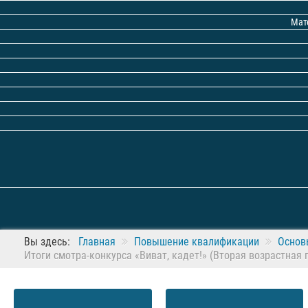
Мат
Вы здесь:
Главная
Повышение квалификации
Основ
Итоги смотра-конкурса «Виват, кадет!» (Вторая возрастная 