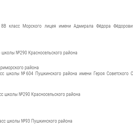
, 8В класс Морского лицея имени Адмирала Фёдора Фёдоров
сс школы №290 Красносельского района
Приморского района
асс школы №604 Пушкинского района имени Героя Советского С
ласс школы №290 Красносельского района
класс школы №93 Пушкинского района