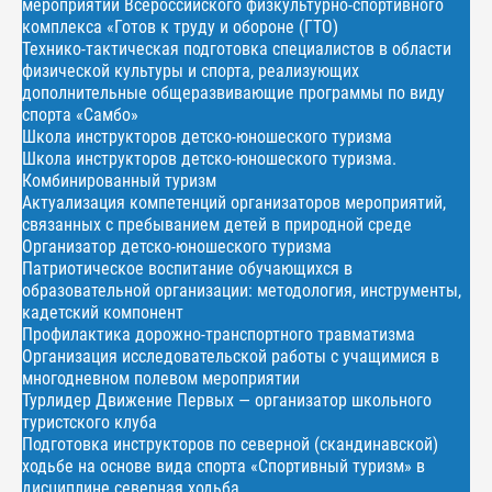
мероприятий Всероссийского физкультурно-спортивного
комплекса «Готов к труду и обороне (ГТО)
Технико-тактическая подготовка специалистов в области
физической культуры и спорта, реализующих
дополнительные общеразвивающие программы по виду
спорта «Самбо»
Школа инструкторов детско-юношеского туризма
Школа инструкторов детско-юношеского туризма.
Комбинированный туризм
Актуализация компетенций организаторов мероприятий,
связанных с пребыванием детей в природной среде
Организатор детско-юношеского туризма
Патриотическое воспитание обучающихся в
образовательной организации: методология, инструменты,
кадетский компонент
Профилактика дорожно-транспортного травматизма
Организация исследовательской работы с учащимися в
многодневном полевом мероприятии
Турлидер Движение Первых — организатор школьного
туристского клуба
Подготовка инструкторов по северной (скандинавской)
ходьбе на основе вида спорта «Спортивный туризм» в
дисциплине северная ходьба