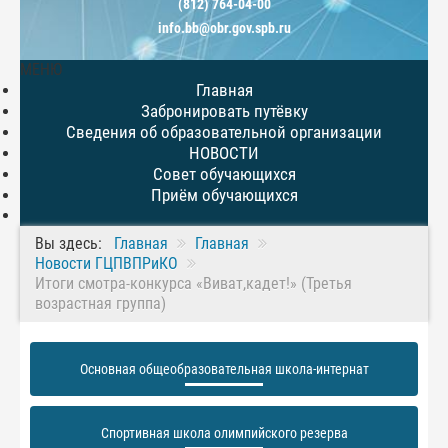
(812) 764-04-00
info.bb@obr.gov.spb.ru
МЕНЮ
Главная
Забронировать путёвку
Сведения об образовательной организации
НОВОСТИ
Совет обучающихся
Приём обучающихся
Вы здесь:
Главная
Главная
Новости ГЦПВПРиКО
Итоги смотра-конкурса «Виват,кадет!» (Третья
возрастная группа)
Основная общеобразовательная школа-интернат
Спортивная школа олимпийского резерва