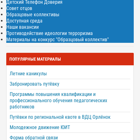
Детский Телефон Доверия
Совет отцов
Образцовые коллективы
Доступная среда
Наши вакансии
Противодействие идеологии терроризма
Материалы на конкурс "Образцовый коллектив"
ПОПУЛЯРНЫЕ МАТЕРИАЛЫ
Летние каникулы
Забронировать путёвку
Программы повышения квалификации и
профессионального обучения педагогических
работников
Путёвки по региональной квоте в ВДЦ Орлёнок
Молодежное движение ЮИТ
Форма обратной связи