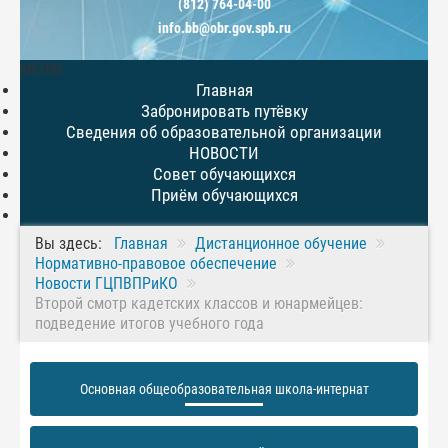
(812) 764-04-00
info.bb@obr.gov.spb.ru
МЕНЮ
Главная
Забронировать путёвку
Сведения об образовательной организации
НОВОСТИ
Совет обучающихся
Приём обучающихся
Вы здесь:
Главная
Дистанционное обучение
Нормативно-правовое обеспечение
Новости ГЦПВПРиКО
Второй смотр кадетских классов и юнармейцев:
подведение итогов учебного года
Основная общеобразовательная школа-интернат